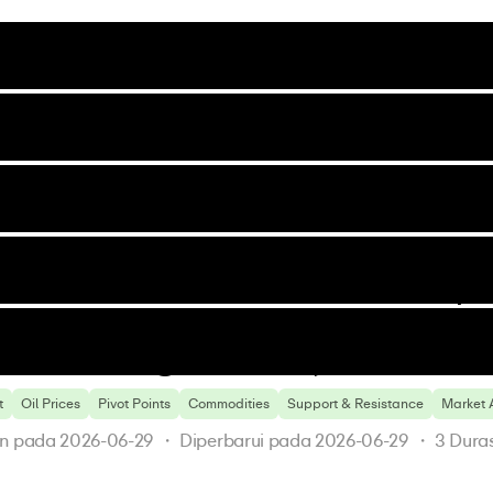
i
i Aurra
 kami
aan
Pasar
Perusahaan
ial
sit
emula
emilih Kami
n Anda
Forex
Berita Perusahaan
dar
ingkat Menengah
liasi
Logam Mulia
Pengumuman
Trading Emas
ngkat Lanjut
Dokumen Hukum
Trading Perak
o
Komoditas
Saham
Indeks
 
Mata Uang Digital
 WTI Turun di Bawah $7
Prospek Pasar
l Dukungan $67,05?
 Trading
Berita
t
Oil Prices
Pivot Points
Commodities
Support & Resistance
Market 
Ekonomi
Analisis
an pada
2026-06-29
 ・ 
Diperbarui pada
2026-06-29
 ・ 
3
Dura