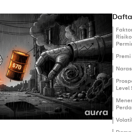
Daftar
Fakto
Risik
Permi
Premi 
Naras
Prosp
Level
Menen
Perd
Volati