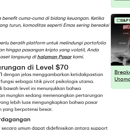
a benefit cuma-cuma di bidang keuangan. Ketika 
S&P 
dang turun, komoditas seperti Emas sering bereaksi 
erlu beralih platform untuk melindungi portofolio 
n hingga pasangan kripto yang volatil, Anda 
aset langsung di 
halaman Pasar
 kami.
arungan di Level $70
Break
I
 dengan jelas menggambarkan ketidakpastian 
Utama
ungsi sebagai titik pivot psikologis utama. 
i bawah level ini menunjukkan bahwa 
aan mungkin sedang memenangkan pertarungan 
s yang lebih luas mengungkapkan bahwa pasar 
 yang berpotensi besar.
rdagangan
secara umum dapat didefinisikan antara support 