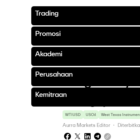
Trading
Akun
Promos
Akadem
Tentang
Kemitr
Akun
Pasar
Platform
Alat
Prospek Pasar
Pendanaan
Promosi
Akademi Aurra
Tentang kami
Perusahaan
Kemitraan
Trading
Promosi
Akademi
Perusahaan
Kemitraan
Akun Esens
Bonus Depo
Panduan P
Mengapa M
Ajak Tema
Akun Stan
Panduan T
Hubungi
Program Afi
Promosi
Akun
Pasar
Platform
Alat
Prospek Pasar
Pendanaan
Promosi
Akademi Aurra
Tentang kami
Perusahaan
Kemitraan
arrow_forward
arrow_forward
arrow_forward
arrow_forward
arrow_forward
arrow_forward
arrow_forward
arrow_forward
arrow_forward
arrow_forward
arrow_forward
Buka halaman
Buka halaman
Buka halaman
Buka halaman
Buka halaman
arrow_forward
arrow_forward
arrow_forward
arrow_forward
arrow_forward
Akun ECN
Panduan Ti
Komunitas
Akun Dem
Kembali
Akademi
Akun Esensial
Forex
MetaTrader 5
Kalkulator Trading
Berita
Dompet Aurra
Bonus Deposit
Panduan Pemula
Mengapa Memilih Kami
Berita Perusahaan
Ajak Teman Anda
Akun
Promosi
Akademi Aurra
Tentang kami
Kemitraan
arrow_forward
arrow_forward
arrow_forward
arrow_forward
arrow_forward
Buka halaman
Buka halaman
Buka halaman
Buka halaman
Buka halaman
Akun Standar
Logam Mulia
MetaTrader 5 WebTrader
Kalender Ekonomi
Analisis
Panduan Tingkat Menengah
Hubungi
Pengumuman
Program Afiliasi
Pasar
Perusahaan
Trading
  / 
Prospek Pasar
  / 
Analisis
  /
Perusahaan
Trading Emas
Harga Minyak
Akun ECN
Aurra App
Panduan Tingkat Lanjut
Komunitas
Dokumen Hukum
Platform
Trading Perak
Akun Demo
Kemitraan
Alat
Komoditas
Alat
Menguji Leve
Prospek Pasar
Saham
Kalkulator
WTIUSD
USOil
West Texas Instrumen
Kalender 
Pendanaan
Indeks
Aurra Markets Editor
 ・ 
Diterbitk
Mata Uang Digital