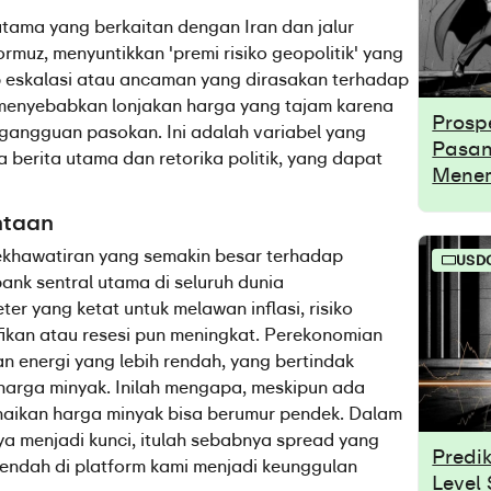
tama yang berkaitan dengan Iran dan jalur 
muz, menyuntikkan 'premi risiko geopolitik' yang 
ap eskalasi atau ancaman yang dirasakan terhadap 
menyebabkan lonjakan harga yang tajam karena 
Prosp
angguan pasokan. Ini adalah variabel yang 
Pasan
berita utama dan retorika politik, yang dapat 
Menem
ntaan
khawatiran yang semakin besar terhadap 
USD
ank sentral utama di seluruh dunia 
 yang ketat untuk melawan inflasi, risiko 
ikan atau resesi pun meningkat. Perekonomian 
 energi yang lebih rendah, yang bertindak 
arga minyak. Inilah mengapa, meskipun ada 
kenaikan harga minyak bisa berumur pendek. Dalam 
aya menjadi kunci, itulah sebabnya spread yang 
Predi
rendah di platform kami menjadi keunggulan 
Level 