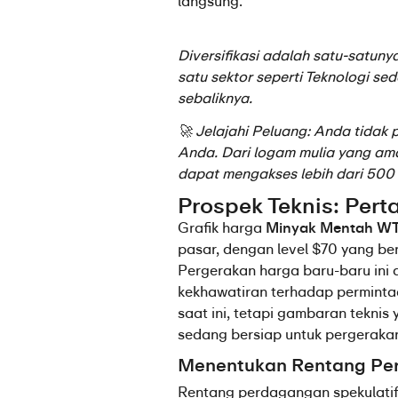
langsung.
Diversifikasi adalah satu-satuny
satu sektor seperti Teknologi se
sebaliknya.
🚀 Jelajahi Peluang: Anda tidak p
Anda. Dari logam mulia yang ama
dapat mengakses lebih dari 500 
Prospek Teknis: Pert
Grafik harga 
Minyak Mentah WT
pasar, dengan level $70 yang berf
Pergerakan harga baru-baru ini d
kekhawatiran terhadap permint
saat ini, tetapi gambaran tekni
sedang bersiap untuk pergerakan
Menentukan Rentang Pe
Rentang perdagangan spekulatif 