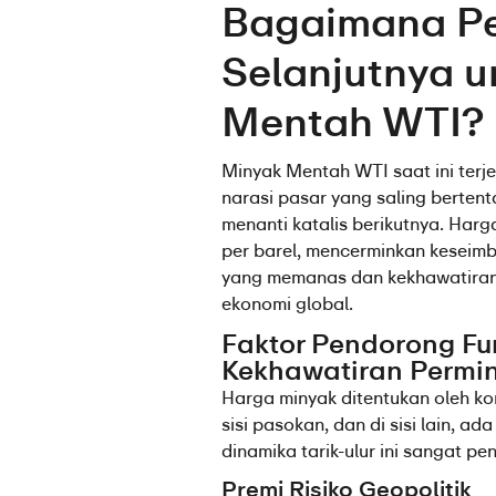
Bagaimana P
Selanjutnya u
Mentah WTI?
Minyak Mentah WTI saat ini terj
narasi pasar yang saling berte
menanti katalis berikutnya. Harga
per barel, mencerminkan keseimb
yang memanas dan kekhawatiran
ekonomi global.
Faktor Pendorong Fun
Kekhawatiran Permi
Harga minyak ditentukan oleh konfl
sisi pasokan, dan di sisi lain, a
dinamika tarik-ulur ini sangat pe
Premi Risiko Geopolitik