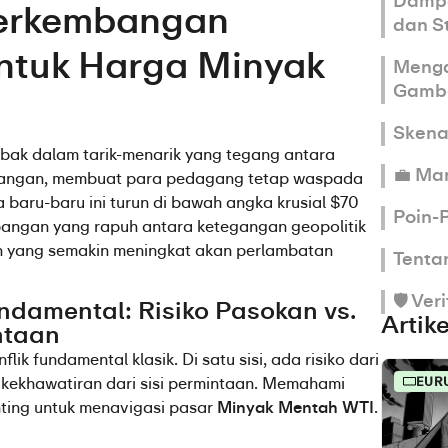
Dampa
erkembangan 
dan St
ntuk Harga Minyak 
Menga
Gamba
Skena
ebak dalam tarik-menarik yang tegang antara 
💼 Ma
ntangan, membuat para pedagang tetap waspada 
 baru-baru ini turun di bawah angka krusial $70 
Poin-
angan yang rapuh antara ketegangan geopolitik 
 yang semakin meningkat akan perlambatan 
Tenta
🛡️ Ve
damental: Risiko Pasokan vs. 
Artike
ntaan
ik fundamental klasik. Di satu sisi, ada risiko dari 
da kekhawatiran dari sisi permintaan. Memahami 
EUR
nting untuk menavigasi pasar 
Minyak Mentah WTI
.