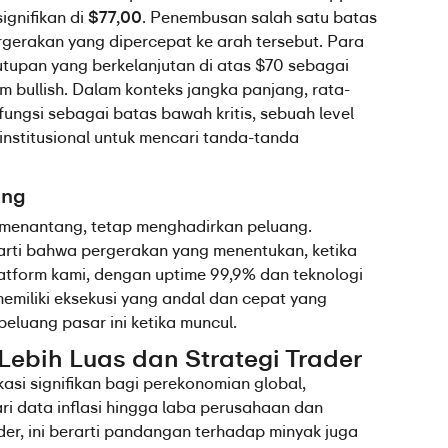
ignifikan di 
$77,00
. Penembusan salah satu batas 
gerakan yang dipercepat ke arah tersebut. Para 
upan yang berkelanjutan di atas $70 sebagai 
bullish. Dalam konteks jangka panjang, rata-
ngsi sebagai batas bawah kritis, sebuah level 
institusional untuk mencari tanda-tanda 
ang
n menantang, tetap menghadirkan peluang. 
rarti bahwa pergerakan yang menentukan, ketika 
Platform kami, dengan uptime 99,9% dan teknologi 
miliki eksekusi yang andal dan cepat yang 
eluang pasar ini ketika muncul.
ebih Luas dan Strategi Trader
asi signifikan bagi perekonomian global, 
i data inflasi hingga laba perusahaan dan 
er, ini berarti pandangan terhadap minyak juga 