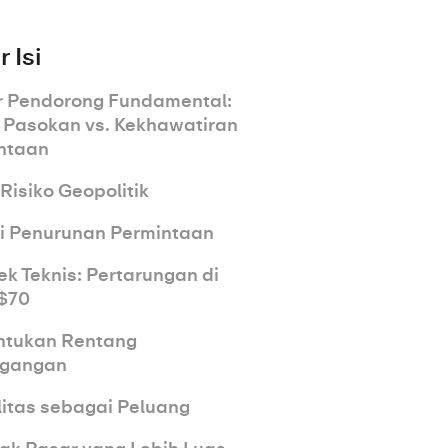
 Isi
r Pendorong Fundamental:
o Pasokan vs. Kekhawatiran
ntaan
Risiko Geopolitik
i Penurunan Permintaan
ek Teknis: Pertarungan di
 $70
tukan Rentang
agangan
litas sebagai Peluang