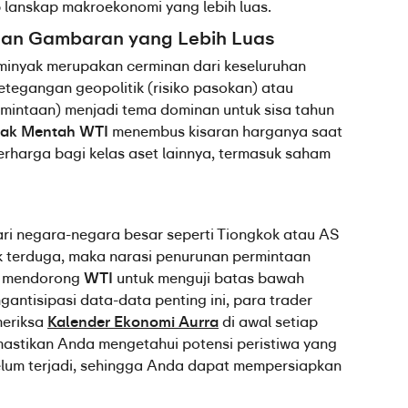
lanskap makroekonomi yang lebih luas.
an Gambaran yang Lebih Luas
minyak merupakan cerminan dari keseluruhan 
tegangan geopolitik (risiko pasokan) atau 
ermintaan) menjadi tema dominan untuk sisa tahun 
ak Mentah WTI
 menembus kisaran harganya saat 
rharga bagi kelas aset lainnya, termasuk saham 
i negara-negara besar seperti Tiongkok atau AS 
 terduga, maka narasi penurunan permintaan 
 mendorong 
WTI
 untuk menguji batas bawah 
gantisipasi data-data penting ini, para trader 
eriksa 
Kalender Ekonomi Aurra
 di awal setiap 
mastikan Anda mengetahui potensi peristiwa yang 
um terjadi, sehingga Anda dapat mempersiapkan 