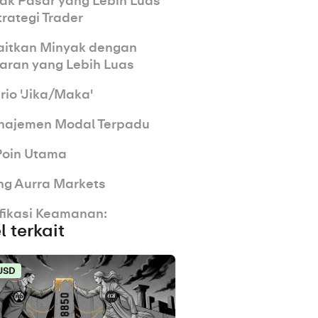
k Pasar yang Lebih Luas
rategi Trader
itkan Minyak dengan
ran yang Lebih Luas
rio 'Jika/Maka'
najemen Modal Terpadu
Poin Utama
ng Aurra Markets
rifikasi Keamanan:
l terkait
USD