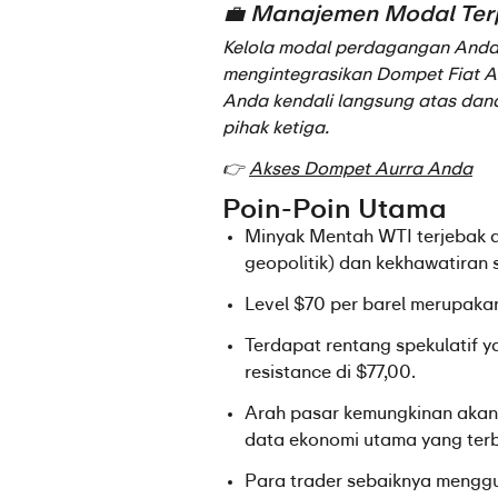
💼 Manajemen Modal Te
Kelola modal perdagangan Anda s
mengintegrasikan Dompet Fiat A
Anda kendali langsung atas dan
pihak ketiga.
👉 
Akses Dompet Aurra Anda
Poin-Poin Utama
Minyak Mentah WTI terjebak di
geopolitik) dan kekhawatiran 
Level $70 per barel merupakan t
Terdapat rentang spekulatif ya
resistance di $77,00.
Arah pasar kemungkinan akan d
data ekonomi utama yang terbu
Para trader sebaiknya mengg