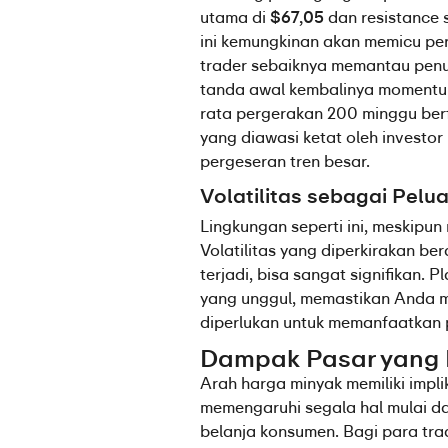
utama di 
$67,05
 dan resistance s
ini kemungkinan akan memicu per
trader sebaiknya memantau penut
tanda awal kembalinya momentum 
rata pergerakan 200 minggu berfu
yang diawasi ketat oleh investor 
pergeseran tren besar.
Volatilitas sebagai Pelu
Lingkungan seperti ini, meskipu
Volatilitas yang diperkirakan be
terjadi, bisa sangat signifikan. 
yang unggul, memastikan Anda me
diperlukan untuk memanfaatkan p
Dampak Pasar yang L
Arah harga minyak memiliki implik
memengaruhi segala hal mulai dar
belanja konsumen. Bagi para trad