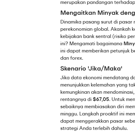
merupakan pandangan terhadap 
Mengaitkan Minyak deng
Dinamika pasang surut di pasar 
perekonomian global. Akankah ke
kebijakan bank sentral (risiko p
ini? Mengamati bagaimana 
Miny
ini dapat memberikan petunjuk be
dan forex.
Skenario 'Jika/Maka'
Jika data ekonomi mendatang dar
menunjukkan kelemahan yang tak
kemungkinan akan mendominasi,
rentangnya di 
$67,05
. Untuk men
sebaiknya membiasakan diri mem
minggu. Langkah proaktif ini me
dapat menggerakkan pasar sebel
strategi Anda terlebih dahulu.