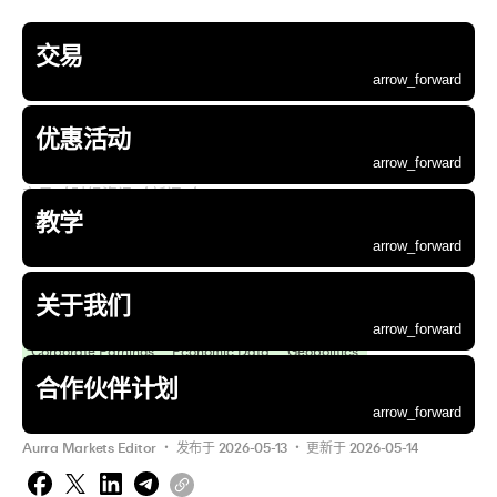
交易
账户类型
交易市场
交易平台
交易工具
财经资讯
资金管理
优惠活动
Aurra 教学
关于 Aurra
企业资讯
合作伙伴
arrow_forward
交易
优惠活动
教学
关于我们
合作伙伴计划
账户类型
交易市场
交易平台
交易工具
财经资讯
资金管理
优惠活动
Aurra 教学
关于 Aurra
企业资讯
合作伙伴
arrow_forward
arrow_forward
arrow_forward
arrow_forward
arrow_forward
arrow_forward
arrow_forward
arrow_forward
arrow_forward
arrow_forward
arrow_forward
返回
前往页面
前往页面
前往页面
前往页面
前往页面
arrow_forward
arrow_forward
arrow_forward
arrow_forward
arrow_forward
优惠活动
arrow_forward
交易
  / 
财经资讯
  / 
新闻
  / 
arrow_forward
arrow_forward
arrow_forward
arrow_forward
arrow_forward
arrow_forward
arrow_forward
arrow_forward
arrow_forward
arrow_forward
arrow_forward
基础账户
外汇
MetaTrader 5
交易计算器
新闻
Aurra 钱包
首次入金赠金活动
交易入门指南
为什么选择 Aurra
最新动态
推荐好友
arrow_forward
arrow_forward
arrow_forward
arrow_forward
arrow_forward
账户类型
优惠活动
Aurra 教学
关于 Aurra
合作伙伴
教学
科技财报与通胀数据主
arrow_forward
arrow_forward
arrow_forward
arrow_forward
arrow_forward
arrow_forward
arrow_forward
arrow_forward
arrow_forward
标准账户
贵金属
MetaTrader 5 WebTrader
财经日历
分析
交易精进指南
联系我们
公司公告
联盟计划
arrow_forward
arrow_forward
arrow_forward
交易市场
企业资讯
arrow_forward
黄金交易
arrow_forward
arrow_forward
arrow_forward
arrow_forward
arrow_forward
导周三市场走势
ECN 账户
Aurra 应用程序
交易高阶指南
社区
法律文件
arrow_forward
arrow_forward
交易平台
白银交易
关于我们
arrow_forward
arrow_forward
模拟账户
arrow_forward
arrow_forward
交易工具
大宗商品
Corporate Earnings
Economic Data
Geopolitics
arrow_forward
arrow_forward
财经资讯
股票
Technology Sector
Stock Market News
Financial Stocks
合作伙伴计划
arrow_forward
Market News
arrow_forward
arrow_forward
资金管理
指数
Aurra Markets Editor
 ・ 
发布于
2026-05-13
 ・ 
更新于
2026-05-14
arrow_forward
数字货币