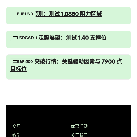
欧美汇率预测：测试 1.0850 阻力区域
EURUSD
USD/CAD 走势展望：测试 1.40 支撑位
USDCAD
标普 500 突破行情：关键驱动因素与 7900 点
S&P 500
目标位
交易
优惠活动
教学
关于我们