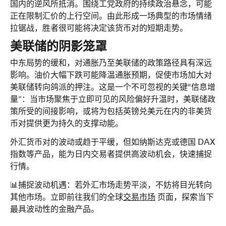
国内的逆风所抵消。围绕工党政府的持续政治悬念，可能
正在限制汇价的上行空间。由此形成一场典型的市场情绪
拉锯战，胜者很可能将决定该货币对的短期走势。
美联储的阴影笼罩
中东局势的缓和，对通胀乃至美联储的政策路径具有深远
影响。油价大幅下跌可能降温通胀预期，促使市场加大对
美联储转向鸽派的押注。这是一个不可忽视的关键“信息增
量”：当市场聚焦于立即可见的风险偏好升温时，美联储政
策所受的间接影响，或将为包括
英镑兑美元
在内的非美货
币对提供更为持久的支撑动能。
外汇货币对的波动或趋于平缓，但如纳斯达克或德国 DAX 
指数等产品，能为日内交易者提供高波动机会，快速捕捉
行情。
📊捕捉波动机遇：若外汇市场走势平淡，不妨将目光转向
其他市场。立即前往我们的全球
交易市场
 页面，探索当下
最具波动性的金融产品。