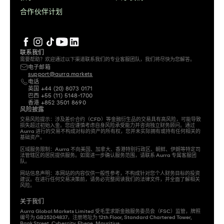
合作伙伴计划
联系我们
需要帮助？欢迎通过以下渠道联系我们的专业客服团队，我们将尽快为您解答。
电子邮箱
support@aurra.markets
电话
英国
 +44 (20) 8073 0171 
巴西
 +55 (11) 5148-1700 
香港
 +852 3501 8690
风险披露
交易风险提示：涉及差价合约（CFD）等金融衍生品的交易具有高风险，可能导致
损失超过初始入金。您应谨慎考虑自身风险承受能力并咨询独立财务顾问。通过 
Aurra 进行的交易不构成对标的资产的所有权，您并未实际拥有或持有任何相关的
基础资产。

区域服务限制：Aurra 不向美国、加拿大、香港特别行政区、朝鲜、伊朗等特定司
法管辖区的居民提供服务。如需进一步确认服务范围，请联系 Aurra 专属客服团
队。

网站信息声明：本网站的内容仅供一般性参考，不构成针对您个人财务目标的投资
建议。在进行任何交易决策前，请务必完整阅读我们的法律文件，并全面了解相关
风险。
关于我们
Aurra Global Markets Limited 受毛里求斯金融服务委员会（FSC）监管，牌照
编号为 GB25204837，注册地址为 12th Floor, Standard Chartered Tower, 
Bank Street, Cybercity, Ebene, Mauritius。
