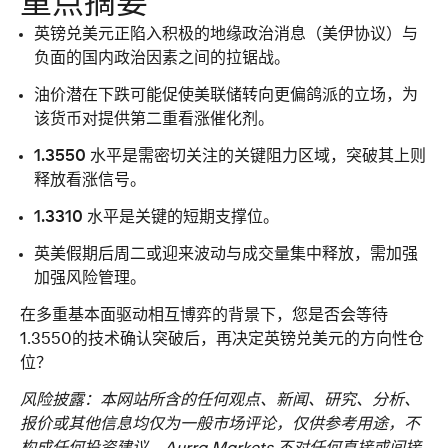
重点摘要
英镑兑美元
正陷入积极的地缘政治消息（美伊协议）与
负面的国内政治因素之间的拉锯战。
油价潜在下跌可能促使美联储转向更偏鸽派的立场，为
该货币对提供第二重看涨催化剂。
1.3550 
水平是需密切关注的关键阻力区域，突破其上则
释放看涨信号。
1.3310 
水平是关键的短期支撑位。
英美假期后周二或迎来波动与成交量集中释放，需加强
加强风险管理。
在多重基本面驱动相互博弈的背景下，您是否会等待
1.3550的技术确认突破后，再决定
英镑兑美元
的方向性仓
位？
风险披露：
本网站所含的任何观点、新闻、研究、分析、
报价或其他信息均仅为一般市场评论，仅供参考用途，不
构成任何投资建议。Aurra Markets 不对任何直接或间接