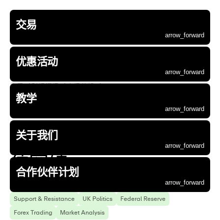
交易
账户类型
交易市场
交易平台
交易工具
财经资讯
资金管理
优惠活动
Aurra 教学
关于 Aurra
企业资讯
合作伙伴
arrow_forward
交易
优惠活动
教学
关于我们
合作伙伴计划
账户类型
交易市场
交易平台
交易工具
财经资讯
资金管理
优惠活动
Aurra 教学
关于 Aurra
企业资讯
合作伙伴
arrow_forward
arrow_forward
arrow_forward
arrow_forward
arrow_forward
arrow_forward
arrow_forward
arrow_forward
arrow_forward
arrow_forward
arrow_forward
返回
前往页面
前往页面
前往页面
前往页面
前往页面
arrow_forward
arrow_forward
arrow_forward
arrow_forward
arrow_forward
优惠活动
arrow_forward
交易
  / 
财经资讯
  / 
市场分析
  / 
arrow_forward
arrow_forward
arrow_forward
arrow_forward
arrow_forward
arrow_forward
arrow_forward
arrow_forward
arrow_forward
arrow_forward
arrow_forward
基础账户
外汇
MetaTrader 5
交易计算器
新闻
Aurra 钱包
首次入金赠金活动
交易入门指南
为什么选择 Aurra
最新动态
推荐好友
arrow_forward
arrow_forward
arrow_forward
arrow_forward
arrow_forward
账户类型
优惠活动
Aurra 教学
关于 Aurra
合作伙伴
教学
英镑兑美元走势分析：
arrow_forward
arrow_forward
arrow_forward
arrow_forward
arrow_forward
arrow_forward
arrow_forward
arrow_forward
arrow_forward
标准账户
贵金属
MetaTrader 5 WebTrader
财经日历
分析
交易精进指南
联系我们
公司公告
联盟计划
arrow_forward
arrow_forward
arrow_forward
交易市场
企业资讯
arrow_forward
黄金交易
arrow_forward
arrow_forward
arrow_forward
arrow_forward
arrow_forward
汇价剑指 1.3550 阻力
ECN 账户
Aurra 应用程序
交易高阶指南
社区
法律文件
arrow_forward
arrow_forward
交易平台
白银交易
关于我们
arrow_forward
arrow_forward
模拟账户
arrow_forward
arrow_forward
交易工具
大宗商品
位突破
arrow_forward
arrow_forward
财经资讯
股票
合作伙伴计划
arrow_forward
GBPUSD
Pound sterling
Euro
Japanese Yen
arrow_forward
arrow_forward
资金管理
指数
Support & Resistance
UK Politics
Federal Reserve
arrow_forward
数字货币
Forex Trading
Market Analysis