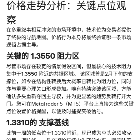
价格走势分析：关键点位观
察
在多重叙事相互冲突的市场环境中，技术位为交易者提供
了终极的导航地图。价格行为本身将最终验证哪一条市场
逻辑占据主导。
关键的 
1.3550 
阻力区
尽管市场存在较宽的情景假设区间，但最核心的技术阻力
集中于
1.3550 
附近的共振区域。 该区域曾是2月下旬的支
撑位，如今在结构性转换后大概率已转化为阻力位，同时
亦与重要心理关口形成叠加。唯有持续突破该区域，方能
确认多头重新夺回主导权，并为更显著的趋势反转打开大
门。您可在MetaTrader 5（MT5）平台上直接为这些关键
点位设置价格提醒，以便及时捕捉突破信号。
1.3310
的 支撑基线
此前一周的低点位于1.3310附近，现已成为空头必须攻克