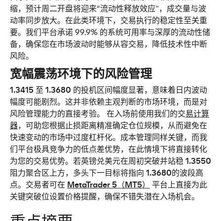
缩，预计周二开盘将迎来“流动性释放效应”，成交量与波
动率同步放大。在此类环境下，交易执行的稳定性至关重
要。我们平台承诺 99.9% 的系统可用率与深厚的流动性储
备，确保您在市场波动时能够从容交易，降低技术性中断
风险。
宽幅震荡环境下的风险管理
1.3415 至 1.3680 
的投机区间幅度显著，意味着日内波动
幅度可能剧烈。这并非依赖主观判断的市场环境，而是对
风险管理能力的直接考验。 在入场前使用我们的
交
易计算
器
，可助您根据止损距离精准确定仓位规模，从而避免在
快速变动的市场中过度杠杆化。成本管理同样关键，而我
们平台极具竞争力的低点差优势，在此情境下将直接转化
为您的交易优势。若
英镑兑美元
在周初突破并站稳 
1.3550 
阻力聚合区上方，多头下一目标将指向 
1.3680
的波段高
点。交易者可在 
MetaTrader 5（MT5）
 平台上直接为此
关键突破位设置价格提醒，确保不错失潜在入场机会。