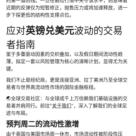
的第一道防线。一旦在避险行情中失守该水平，则意味着
近期的反弹仅为短暂修正，抛售压力或将加速释放，进一
步下探更低的结构性支撑点位。
应对
英镑兑美元
波动的交易
者指南
鉴于多重驱动因素的交织叠加，以及假日期间流动性趋
薄，拟定一套以风险管理为核心的清晰计划，显得尤为关
键。
我们不止是经纪商，更是连接亚洲、拉丁美洲乃至全球交
易者与世界高流动性市场的国际金融枢纽。
🌏全球交易社区：与全球成千上万信赖我们基础设施的交
易者并肩同行。前往“
关于我们
”，深入了解我们的全球足
迹与布局。
预判周二的流动性激增
由于英国与美国市场周一休市，市场流动性被阶段性压