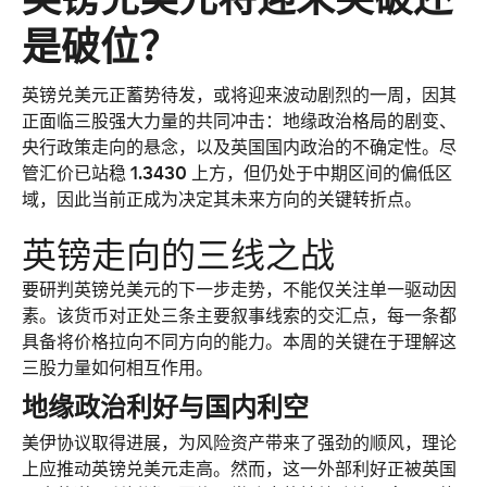
是破位？
英镑兑美元
正蓄势待发，或将迎来波动剧烈的一周，因其
正面临三股强大力量的共同冲击：地缘政治格局的剧变、
央行政策走向的悬念，以及英国国内政治的不确定性。尽
管汇价已站稳
 1.3430 
上方，但仍处于中期区间的偏低区
域，因此当前正成为决定其未来方向的关键转折点。
英镑走向的三线之战
要研判
英镑兑美元的
下一步走势，不能仅关注单一驱动因
素。该货币对正处三条主要叙事线索的交汇点，每一条都
具备将价格拉向不同方向的能力。本周的关键在于理解这
三股力量如何相互作用。
地缘政治利好与国内利空
美伊协议取得进展，为风险资产带来了强劲的顺风，理论
上应推动
英镑兑美元
走高。然而，这一外部利好正被英国