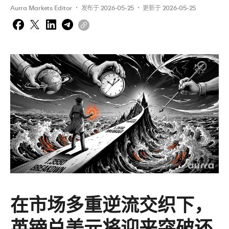
Aurra Markets Editor
 ・ 
发布于
2026-05-25
 ・ 
更新于
2026-05-25
在市场多重逆流交织下，
英镑兑美元将迎来突破还