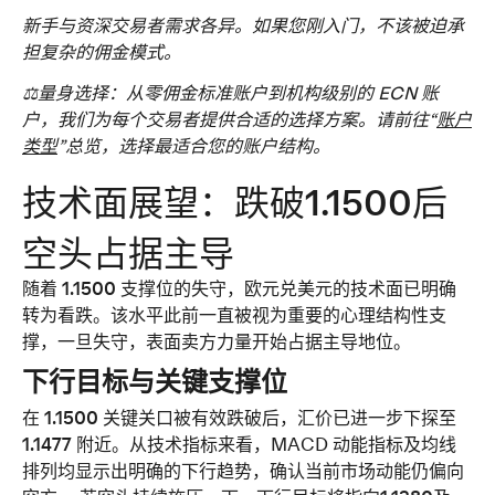
新手与资深交易者需求各异。如果您刚入门，不该被迫承
担复杂的佣金模式。
⚖️量身选择：从零佣金标准账户到机构级别的 ECN 账
户，我们为每个交易者提供合适的选择方案。请前往“
账户
类型
”总览，选择最适合您的账户结构。
技术面展望：跌破1.1500后
空头占据主导
随着 
1.1500 
支撑位的失守，
欧元兑美元
的技术面已明确
转为看跌。该水平此前一直被视为重要的心理结构性支
撑，一旦失守，表面卖方力量开始占据主导地位。
下行目标与关键支撑位
在
 1.1500 
关键关口被有效跌破后，汇价已进一步下探至
1.1477 
附近。从技术指标来看，MACD 动能指标及均线
排列均显示出明确的下行趋势，确认当前市场动能仍偏向