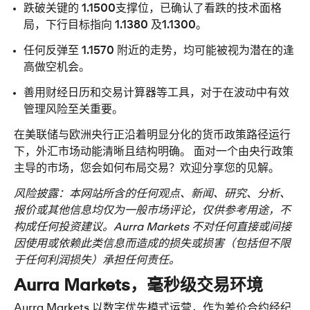
跌破关键的
 1.1500
支撑位，已确认了看跌的技术面格
局，下行目标指向
 1.1380 
及
1.1300
。
任何反弹至
 1.1570 
附近的走势，均可能被视为潜在的逢
高做空机会。
善用财经日历和交易计算器等工具，对于在波动中有效
管理风险至关重要。
在美联储与欧洲央行正沿着明显分化的货币政策路径运行
下，外汇市场动能清晰且结构明确。 面对一个由央行政策
主导的市场，您会如何布局交易？欢迎分享您的见解。
风险披露：
本网站所含的任何观点、新闻、研究、分析、
报价或其他信息均仅为一般市场评论，仅供参考用途，不
构成任何投资建议。Aurra Markets 不对任何直接或间接
因使用或依赖此类信息而造成的损失或损害（包括但不限
于任何利润损失）承担任何责任。
Aurra Markets，毫秒级交易环境
Aurra Markets 以数字优先模式运营，作为差价合约经纪