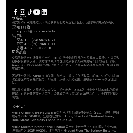
联系我们
需要帮助？欢迎通过以下渠道联系我们的专业客服团队，我们将尽快为您解答。
电子邮箱
support@aurra.markets
电话
英国
 +44 (20) 8073 0171 
巴西
 +55 (11) 5148-1700 
香港
 +852 3501 8690
风险披露
交易风险提示：涉及差价合约（CFD）等金融衍生品的交易具有高风险，可能导致
损失超过初始入金。您应谨慎考虑自身风险承受能力并咨询独立财务顾问。通过 
Aurra 进行的交易不构成对标的资产的所有权，您并未实际拥有或持有任何相关的
基础资产。

区域服务限制：Aurra 不向美国、加拿大、香港特别行政区、朝鲜、伊朗等特定司
法管辖区的居民提供服务。如需进一步确认服务范围，请联系 Aurra 专属客服团
队。

网站信息声明：本网站的内容仅供一般性参考，不构成针对您个人财务目标的投资
建议。在进行任何交易决策前，请务必完整阅读我们的法律文件，并全面了解相关
风险。
关于我们
Aurra Global Markets Limited 受毛里求斯金融服务委员会（FSC）监管，牌照
编号为 GB25204837，注册地址为 12th Floor, Standard Chartered Tower, 
Bank Street, Cybercity, Ebene, Mauritius。

Aurra Markets International Limited 是一家注册于圣卢西亚的国际商业公司，
注册编号为 2025-00208，注册地址为 Ground Floor, The Sotheby Building, 