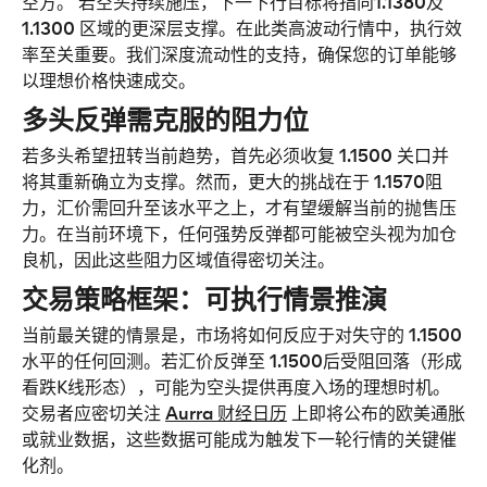
空方。 若空头持续施压，下一下行目标将指向
1.1380
及 
1.1300 
区域的更深层支撑。在此类高波动行情中，执行效
率至关重要。我们深度流动性的支持，确保您的订单能够
以理想价格快速成交。
多头反弹需克服的阻力位
若多头希望扭转当前趋势，首先必须收复 
1.1500 
关口并
将其重新确立为支撑。然而，更大的挑战在于 
1.1570
阻
力，汇价需回升至该水平之上，才有望缓解当前的抛售压
力。在当前环境下，任何强势反弹都可能被空头视为加仓
良机，因此这些阻力区域值得密切关注。
交易策略框架：可执行情景推演
当前最关键的情景是，市场将如何反应于对失守的 
1.1500 
水平的任何回测。若汇价反弹至 
1.1500
后受阻回落（形成
看跌K线形态），可能为空头提供再度入场的理想时机。
交易者应密切关注 
Aurra 财经日历
 上即将公布的欧美通胀
或就业数据，这些数据可能成为触发下一轮行情的关键催
化剂。