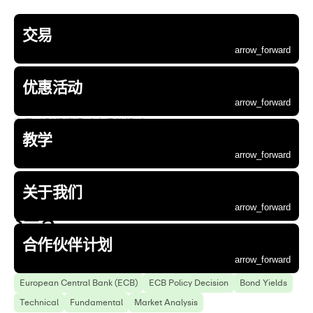
交易
账户类型
交易市场
交易平台
交易工具
财经资讯
资金管理
优惠活动
Aurra 教学
关于 Aurra
企业资讯
合作伙伴
arrow_forward
交易
优惠活动
教学
关于我们
合作伙伴计划
账户类型
交易市场
交易平台
交易工具
财经资讯
资金管理
优惠活动
Aurra 教学
关于 Aurra
企业资讯
合作伙伴
arrow_forward
arrow_forward
arrow_forward
arrow_forward
arrow_forward
arrow_forward
arrow_forward
arrow_forward
arrow_forward
arrow_forward
arrow_forward
返回
前往页面
前往页面
前往页面
前往页面
前往页面
arrow_forward
arrow_forward
arrow_forward
arrow_forward
arrow_forward
优惠活动
arrow_forward
交易
  / 
财经资讯
  / 
市场分析
  / 
arrow_forward
arrow_forward
arrow_forward
arrow_forward
arrow_forward
arrow_forward
arrow_forward
arrow_forward
arrow_forward
arrow_forward
arrow_forward
基础账户
外汇
MetaTrader 5
交易计算器
新闻
Aurra 钱包
首次入金赠金活动
交易入门指南
为什么选择 Aurra
最新动态
推荐好友
arrow_forward
arrow_forward
arrow_forward
arrow_forward
arrow_forward
账户类型
优惠活动
Aurra 教学
关于 Aurra
合作伙伴
教学
欧元兑美元跌破1.1500
arrow_forward
arrow_forward
arrow_forward
arrow_forward
arrow_forward
arrow_forward
arrow_forward
arrow_forward
arrow_forward
标准账户
贵金属
MetaTrader 5 WebTrader
财经日历
分析
交易精进指南
联系我们
公司公告
联盟计划
arrow_forward
arrow_forward
arrow_forward
交易市场
企业资讯
arrow_forward
黄金交易
arrow_forward
arrow_forward
arrow_forward
arrow_forward
arrow_forward
关口 ：跌势还能延续多
ECN 账户
Aurra 应用程序
交易高阶指南
社区
法律文件
arrow_forward
arrow_forward
交易平台
白银交易
关于我们
arrow_forward
arrow_forward
模拟账户
arrow_forward
arrow_forward
交易工具
大宗商品
远？
arrow_forward
arrow_forward
财经资讯
股票
合作伙伴计划
arrow_forward
EURUSD
Euro
Policy Divergence
Federal Reserve
arrow_forward
arrow_forward
资金管理
指数
European Central Bank (ECB)
ECB Policy Decision
Bond Yields
arrow_forward
数字货币
Technical
Fundamental
Market Analysis