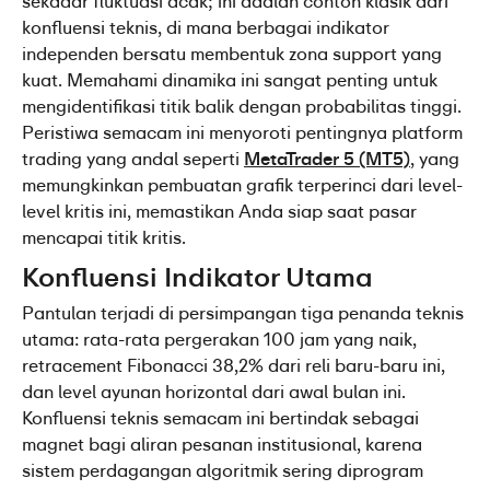
sekadar fluktuasi acak; ini adalah contoh klasik dari 
konfluensi teknis, di mana berbagai indikator 
independen bersatu membentuk zona support yang 
kuat. Memahami dinamika ini sangat penting untuk 
mengidentifikasi titik balik dengan probabilitas tinggi. 
Peristiwa semacam ini menyoroti pentingnya platform 
trading yang andal seperti 
MetaTrader 5 (MT5)
, yang 
memungkinkan pembuatan grafik terperinci dari level-
level kritis ini, memastikan Anda siap saat pasar 
mencapai titik kritis.
Konfluensi Indikator Utama
Pantulan terjadi di persimpangan tiga penanda teknis 
utama: rata-rata pergerakan 100 jam yang naik, 
retracement Fibonacci 38,2% dari reli baru-baru ini, 
dan level ayunan horizontal dari awal bulan ini. 
Konfluensi teknis semacam ini bertindak sebagai 
magnet bagi aliran pesanan institusional, karena 
sistem perdagangan algoritmik sering diprogram 