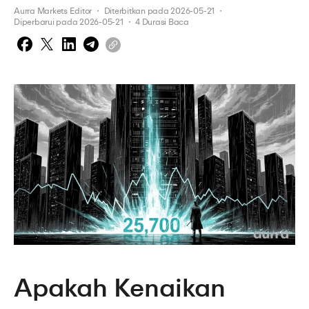
Aurra Markets Editor
 ・ 
Diterbitkan pada
2026-05-21
 ・ 
Diperbarui pada
2026-05-21
 ・ 
4
Durasi Baca
Apakah Kenaikan 