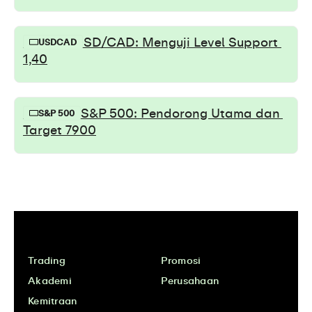
Prediksi USD/CAD: Menguji Level Support 
USDCAD
1,40
Breakout S&P 500: Pendorong Utama dan 
S&P 500
Target 7900
Trading
Promosi
Akademi
Perusahaan
Kemitraan