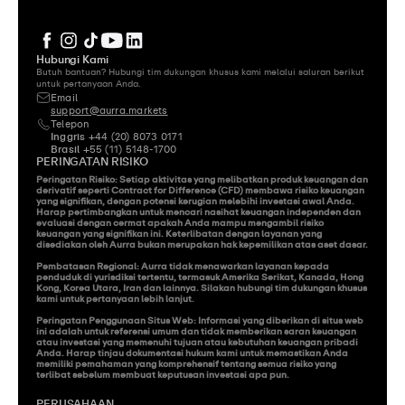
Hubungi Kami
Butuh bantuan? Hubungi tim dukungan khusus kami melalui saluran berikut 
untuk pertanyaan Anda.
Email
support@aurra.markets
Telepon
Inggris
 +44 (20) 8073 0171
Brasil
 +55 (11) 5148-1700
PERINGATAN RISIKO
Peringatan Risiko: Setiap aktivitas yang melibatkan produk keuangan dan 
derivatif seperti Contract for Difference (CFD) membawa risiko keuangan 
yang signifikan, dengan potensi kerugian melebihi investasi awal Anda. 
Harap pertimbangkan untuk mencari nasihat keuangan independen dan 
evaluasi dengan cermat apakah Anda mampu mengambil risiko 
keuangan yang signifikan ini. Keterlibatan dengan layanan yang 
disediakan oleh Aurra bukan merupakan hak kepemilikan atas aset dasar.

Pembatasan Regional: Aurra tidak menawarkan layanan kepada 
penduduk di yurisdiksi tertentu, termasuk Amerika Serikat, Kanada, Hong 
Kong, Korea Utara, Iran dan lainnya. Silakan hubungi tim dukungan khusus 
kami untuk pertanyaan lebih lanjut.

Peringatan Penggunaan Situs Web: Informasi yang diberikan di situs web 
ini adalah untuk referensi umum dan tidak memberikan saran keuangan 
atau investasi yang memenuhi tujuan atau kebutuhan keuangan pribadi 
Anda. Harap tinjau dokumentasi hukum kami untuk memastikan Anda 
memiliki pemahaman yang komprehensif tentang semua risiko yang 
terlibat sebelum membuat keputusan investasi apa pun.
PERUSAHAAN