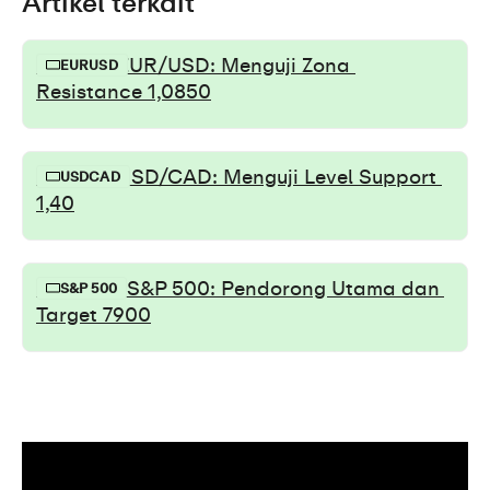
Artikel terkait
Prediksi EUR/USD: Menguji Zona 
EURUSD
Resistance 1,0850
Prediksi USD/CAD: Menguji Level Support 
USDCAD
1,40
Breakout S&P 500: Pendorong Utama dan 
S&P 500
Target 7900