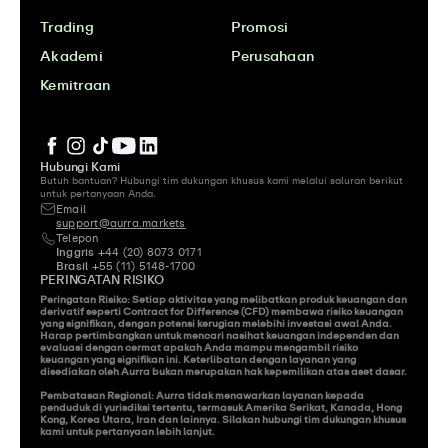
Trading
Promosi
Akademi
Perusahaan
Kemitraan
Hubungi Kami
Butuh bantuan? Hubungi tim dukungan khusus kami melalui saluran berikut 
untuk pertanyaan Anda.
Email
support@aurra.markets
Telepon
Inggris
 +44 (20) 8073 0171
Brasil
 +55 (11) 5148-1700
PERINGATAN RISIKO
Peringatan Risiko: Setiap aktivitas yang melibatkan produk keuangan dan 
derivatif seperti Contract for Difference (CFD) membawa risiko keuangan 
yang signifikan, dengan potensi kerugian melebihi investasi awal Anda. 
Harap pertimbangkan untuk mencari nasihat keuangan independen dan 
evaluasi dengan cermat apakah Anda mampu mengambil risiko 
keuangan yang signifikan ini. Keterlibatan dengan layanan yang 
disediakan oleh Aurra bukan merupakan hak kepemilikan atas aset dasar.

Pembatasan Regional: Aurra tidak menawarkan layanan kepada 
penduduk di yurisdiksi tertentu, termasuk Amerika Serikat, Kanada, Hong 
Kong, Korea Utara, Iran dan lainnya. Silakan hubungi tim dukungan khusus 
kami untuk pertanyaan lebih lanjut.
