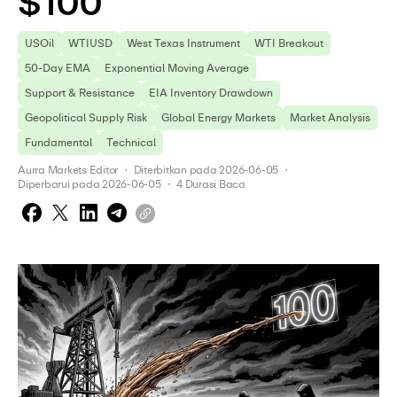
$100
USOil
WTIUSD
West Texas Instrument
WTI Breakout
50-Day EMA
Exponential Moving Average
Support & Resistance
EIA Inventory Drawdown
Geopolitical Supply Risk
Global Energy Markets
Market Analysis
Fundamental
Technical
Aurra Markets Editor
 ・ 
Diterbitkan pada
2026-06-05
 ・ 
Diperbarui pada
2026-06-05
 ・ 
4
Durasi Baca