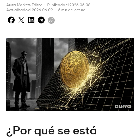
Aurra Markets Editor
 ・ 
Publicado el
2026-06-08
 ・ 
Actualizado el
2026-06-09
 ・ 
6
min de lectura
¿Por qué se está 