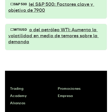
Ruptura del S&P 500: Factores clave y 
S&P 500
objetivo de 7900
Pronóstico del petróleo WTI: Aumenta la 
WTIUSD
volatilidad en medio de temores sobre la 
demanda
Trading
Promociones
Academy
Empresa
Alianzas