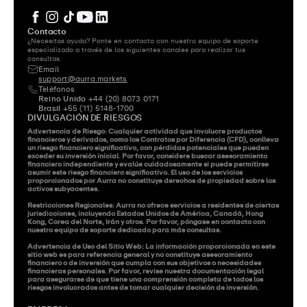
Contacto
¿Necesitas ayuda? Ponte en contacto con nuestro equipo de soporte 
especializado a través de los siguientes canales para realizar tus 
consultas.
Email
support@aurra.markets
Teléfonos
Reino Unido
 +44 (20) 8073 0171
Brasil
 +55 (11) 5148-1700
DIVULGACIÓN DE RIESGOS
Advertencia de Riesgo: Cualquier actividad que involucre productos 
financieros y derivados, como los Contratos por Diferencia (CFD), conlleva 
un riesgo financiero significativo, con pérdidas potenciales que pueden 
exceder su inversión inicial. Por favor, considere buscar asesoramiento 
financiero independiente y evalúe cuidadosamente si puede permitirse 
asumir este riesgo financiero significativo. El uso de los servicios 
proporcionados por Aurra no constituye derechos de propiedad sobre los 
activos subyacentes.

Restricciones Regionales: Aurra no ofrece servicios a residentes de ciertas 
jurisdicciones, incluyendo Estados Unidos de América, Canadá, Hong 
Kong, Corea del Norte, Irán y otros. Por favor, póngase en contacto con 
nuestro equipo de soporte dedicado para más consultas.

Advertencia de Uso del Sitio Web: La información proporcionada en este 
sitio web es para referencia general y no constituye asesoramiento 
financiero o de inversión que cumpla con sus objetivos o necesidades 
financieras personales. Por favor, revise nuestra documentación legal 
para asegurarse de que tiene una comprensión completa de todos los 
riesgos involucrados antes de tomar cualquier decisión de inversión.