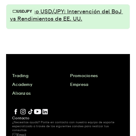
Pronóstico USD/JPY: Intervención del BoJ 
USDJPY
vs Rendimientos de EE. UU.
Trading
Promociones
Academy
Empresa
Alianzas
Contacto
¿Necesitas ayuda? Ponte en contacto con nuestro equipo de soporte 
especializado a través de los siguientes canales para realizar tus 
consultas.
Email