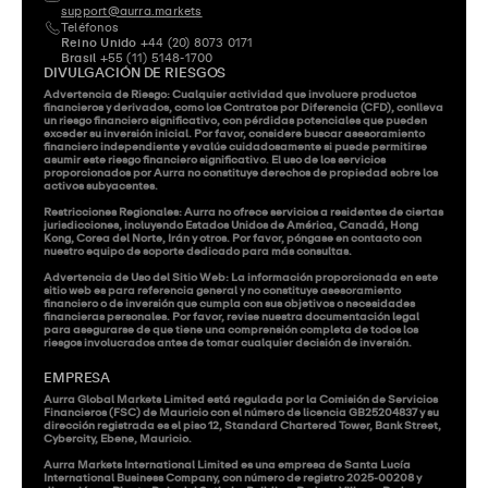
support@aurra.markets
Teléfonos
Reino Unido
 +44 (20) 8073 0171
Brasil
 +55 (11) 5148-1700
DIVULGACIÓN DE RIESGOS
Advertencia de Riesgo: Cualquier actividad que involucre productos 
financieros y derivados, como los Contratos por Diferencia (CFD), conlleva 
un riesgo financiero significativo, con pérdidas potenciales que pueden 
exceder su inversión inicial. Por favor, considere buscar asesoramiento 
financiero independiente y evalúe cuidadosamente si puede permitirse 
asumir este riesgo financiero significativo. El uso de los servicios 
proporcionados por Aurra no constituye derechos de propiedad sobre los 
activos subyacentes.

Restricciones Regionales: Aurra no ofrece servicios a residentes de ciertas 
jurisdicciones, incluyendo Estados Unidos de América, Canadá, Hong 
Kong, Corea del Norte, Irán y otros. Por favor, póngase en contacto con 
nuestro equipo de soporte dedicado para más consultas.

Advertencia de Uso del Sitio Web: La información proporcionada en este 
sitio web es para referencia general y no constituye asesoramiento 
financiero o de inversión que cumpla con sus objetivos o necesidades 
financieras personales. Por favor, revise nuestra documentación legal 
para asegurarse de que tiene una comprensión completa de todos los 
riesgos involucrados antes de tomar cualquier decisión de inversión.
EMPRESA
Aurra Global Markets Limited está regulada por la Comisión de Servicios 
Financieros (FSC) de Mauricio con el número de licencia GB25204837 y su 
dirección registrada es el piso 12, Standard Chartered Tower, Bank Street, 
Cybercity, Ebene, Mauricio.

Aurra Markets International Limited es una empresa de Santa Lucía 
International Business Company, con número de registro 2025-00208 y 