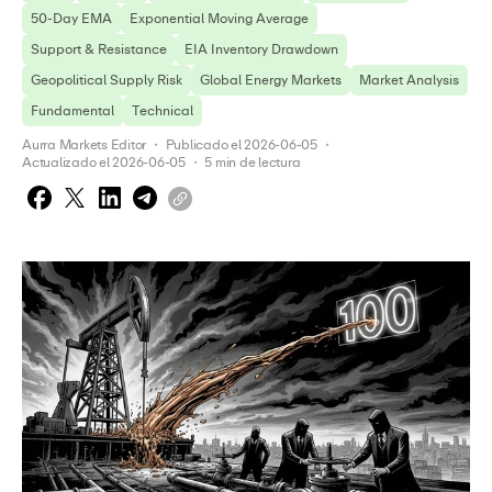
50-Day EMA
Exponential Moving Average
Support & Resistance
EIA Inventory Drawdown
Geopolitical Supply Risk
Global Energy Markets
Market Analysis
Fundamental
Technical
Aurra Markets Editor
 ・ 
Publicado el
2026-06-05
 ・ 
Actualizado el
2026-06-05
 ・ 
5
min de lectura