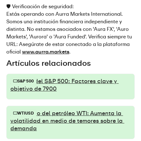
🛡️ Verificación de seguridad:
Estás operando con Aurra Markets International. 
Somos una institución financiera independiente y 
distinta. No estamos asociados con 'Aura FX', 'Auro 
Markets', 'Aurora' o 'Aura Funded'. Verifica siempre tu 
URL: Asegúrate de estar conectado a la plataforma 
oficial 
www.aurra.markets
.
Artículos relacionados
Ruptura del S&P 500: Factores clave y 
S&P 500
objetivo de 7900
Pronóstico del petróleo WTI: Aumenta la 
WTIUSD
volatilidad en medio de temores sobre la 
demanda